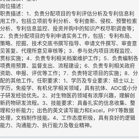
岗位描述：
职责描述：1．负责分配项目的专利评估分析及专利信息利
用工作，包括立项前专利分析、专利查新、侵权、预警检索
分析、专利信息监控、投资并购中的知识产权尽职调查等；
2．负责分配项目的专利申请实务工作，包括：专利布局、
策略、挖掘、技术交底书撰写指导、申请文件撰写、审查意
见答复、代理所意见审核等；3．参与处内项目流程监控、
贯标实施；4．负责专利相关档案维护工作；5．负责编制各
项费用预算、监督支出、流程建设；6．负责专利相关政府
资助、申报、评优等工作；7．负责特定项目的实施；8．分
配的其他工作。任职要求：1、学历及专业要求：硕士以上
学历，免疫学、有机化学相关领域，具有抗体、ADC或小分
子研发经验优先。2、对生物医药领域有浓厚兴趣，理解创
新药物研发流程。3、技能要求：具备扎实的信息收集、整
理和分析能力；出色的英文读写能力和Excel，PPT等数据
处理，文档制作技能。4、工作态度积极，具有良好的逻辑
能力、沟通能力、执行能力及敬业精神。