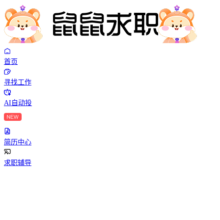
首页
寻找工作
AI自动投
简历中心
求职辅导