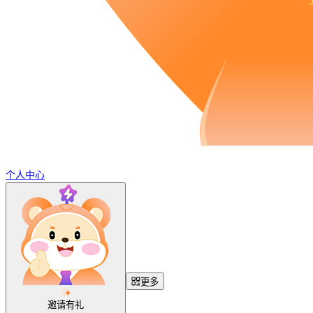
个人中心
更多
邀请有礼