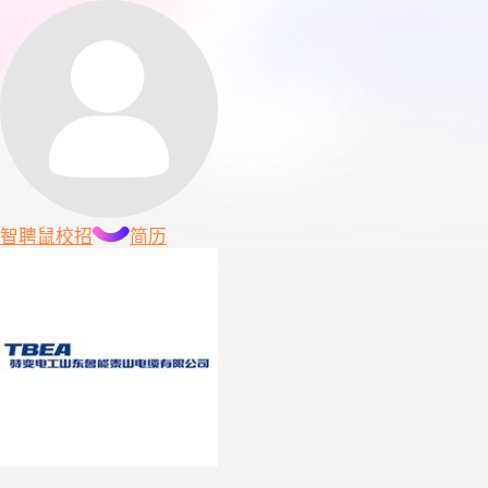
智聘鼠
校招
简历