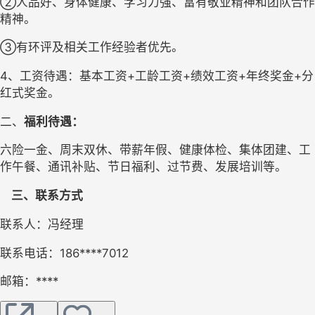
②人品好、身体健康、学习力强、富有敬业精神和团队合作
精神。
③有环评及相关工作经验者优先。
4、工资待遇：基本工资+工龄工资+绩效工资+年终奖金+分
红式奖金。
二、
福利待遇：
六
险一金、周末双休、带薪年假、
健康
体检、集体团建、工
作午餐、通讯补贴、节日福利、过节费
、
发展培训
等。
    三、联系方式
联系人：
冯经理
联系电话：
186****7012
邮箱：
****