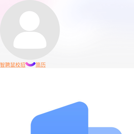
智聘鼠
校招
简历