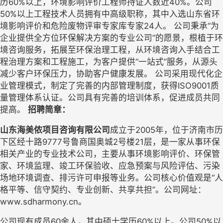
历60%以上，环境影响评价工程师持证人数近40%。公司
50%以上工程技术人员拥有中高级职称，其中入选山东省环
境影响评价和危险废物评审专家库专家24人。 公司秉承“为
企业提供全方位环保解决方案的专业公司”的愿景，根植于环
境咨询服务，拓展至环保治理工程，从环境咨询入手结合工
程治理方案和工程施工，为客户提供“一站式”服务，从源头
减少客户环保压力，协助客户健康发展。 公司采用现代化企
业管理模式，制定了完善的内部管理制度，获得ISO9001质
量管理体系认证。公司具有完善的培训体系，促进成员共同
提高。
招聘简章：
山东海美侬项目咨询有限公司
成立于
2005年，位于济南市历
下区经十路9777号鲁商国奥城2号楼21层，是一家从事环保
相关产业的专业技术公司，主要从事环境影响评价、环保管
家、环境监理、竣工环保验收、应急预案与风险评估、污染
场地环境调查、排污许可申报等业务。公司核心价值观是“
人
格平等、信守契约、专业创新、共享共担
”。公司网址：
www
.
sdharmony.cn
。
公司现有成员
60余人，其中硕士学历6
0
%以上
。
公司
50%以