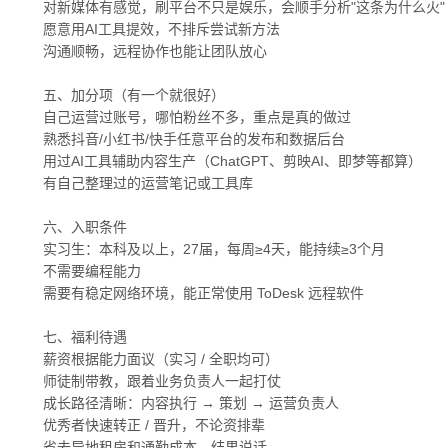
对新媒体有感觉，刷平台不只是娱乐，会顺手分析"这条为什么火"
愿意用AI工具提效，不排斥尝试新方法
沟通顺畅，远程协作也能让团队放心
五、加分项（有一个就很好）
自己运营过账号，哪怕粉丝不多，重点是真的做过
熟悉抖音/小红书/快手任意平台的发布和数据后台
用过AI工具辅助内容生产（ChatGPT、剪映AI、即梦等都算）
有自己整理过的运营笔记或工具库
六、入职条件
实习生：本科及以上，27届，每周≥4天，能持续≥3个月
不需要编程能力
需要有稳定网络环境，能正常使用 ToDesk 远程软件
七、福利待遇
薪资根据能力面议（实习 / 全职均可）
师徒制带教，跟着业务负责人一起打仗
成长路径清晰：内容执行 → 策划 → 运营负责人
优秀者快速转正 / 晋升，不论资排辈
省去异地租房和通勤成本，结果说话