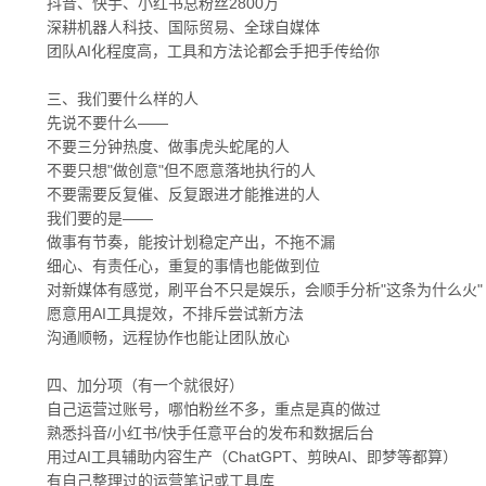
抖音、快手、小红书总粉丝2800万
深耕机器人科技、国际贸易、全球自媒体
团队AI化程度高，工具和方法论都会手把手传给你
三、我们要什么样的人
先说不要什么——
不要三分钟热度、做事虎头蛇尾的人
不要只想"做创意"但不愿意落地执行的人
不要需要反复催、反复跟进才能推进的人
我们要的是——
做事有节奏，能按计划稳定产出，不拖不漏
细心、有责任心，重复的事情也能做到位
对新媒体有感觉，刷平台不只是娱乐，会顺手分析"这条为什么火"
愿意用AI工具提效，不排斥尝试新方法
沟通顺畅，远程协作也能让团队放心
四、加分项（有一个就很好）
自己运营过账号，哪怕粉丝不多，重点是真的做过
熟悉抖音/小红书/快手任意平台的发布和数据后台
用过AI工具辅助内容生产（ChatGPT、剪映AI、即梦等都算）
有自己整理过的运营笔记或工具库