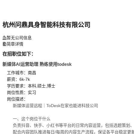
杭州问鼎具身智能科技有限公司
暂无公司信息
简章详情
在招职位如下：
新媒体AI运营助理 熟练使用todesk
工作城市：南昌
薪资：6k-7k
学历要求：本科,硕士,博士
岗位性质：实习
岗位描述：
新媒体运营远程｜ToDesk在家也能进科技公司
一、这个岗位干什么
负责抖音、快手、小红书等平台的日常内容运营，包括选题策划
配合内容团队推进每日/每周的内容生产流程，保证各平台稳定更