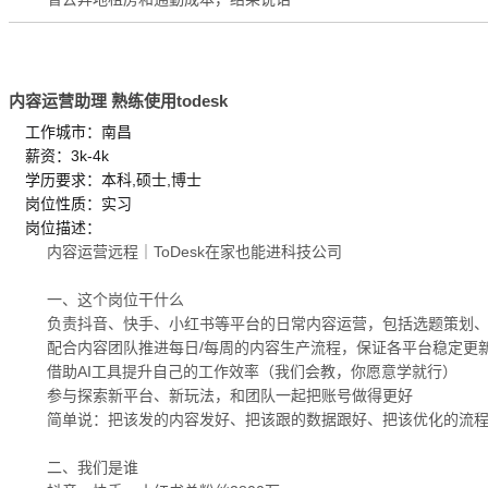
内容运营助理 熟练使用todesk
工作城市：南昌
薪资：3k-4k
学历要求：本科,硕士,博士
岗位性质：实习
岗位描述：
内容运营远程｜ToDesk在家也能进科技公司
一、这个岗位干什么
负责抖音、快手、小红书等平台的日常内容运营，包括选题策划
配合内容团队推进每日/每周的内容生产流程，保证各平台稳定更
借助AI工具提升自己的工作效率（我们会教，你愿意学就行）
参与探索新平台、新玩法，和团队一起把账号做得更好
简单说：把该发的内容发好、把该跟的数据跟好、把该优化的流程
二、我们是谁