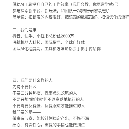
借助AI工具提升自己的工作效率（我们会教，你愿意学就行）
参与探索新平台、新玩法，和团队一起把账号做得更好
简单说：把该发的内容发好、把该跟的数据跟好、把该优化的流程
二、我们是谁
抖音、快手、小红书总粉丝2800万
深耕机器人科技、国际贸易、全球自媒体
团队AI化程度高，工具和方法论都会手把手传给你
四、我们要什么样的人
先说不要什么——
不要三分钟热度、做事虎头蛇尾的人
不要只想"做创意"但不愿意落地执行的人
不要需要反复催、反复跟进才能推进的人
我们要的是——
做事有节奏，能按计划稳定产出，不拖不漏
细心、有责任心，重复的事情也能做到位