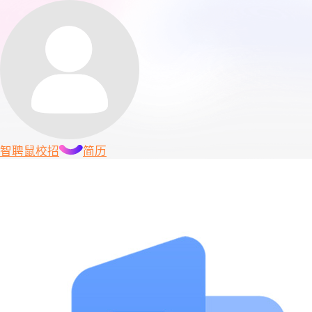
智聘鼠
校招
简历