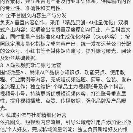
内容素材，建立完善的产品及行业知识体系，保障输出内容
的专业性、准确性和实用性。
2. 全平台图文内容生产与分发
负责AI垂直内容创作，采用「精品原创+AI批量优化」双模
式产出内容：定期输出高质量深度原创AI行业、产品科普文
章，同时批量产出标准化AI生成优化内容（Geo内容）；按
照既定周度量化指标完成内容产出，统一发布运营公司分配
的公众号、小红书等全媒体矩阵账号，提升账号曝光、阅读
及粉丝基础数据。
3. AI短视频剪辑与账号运营
围绕微盛AI、腾讯AI产品核心知识点、功能亮点、使用教
程、行业案例等内容，完成短视频选题、剪辑、包装、发布
全流程工作；独立维护1个精品主力视频账号及多个抖音、
视频号小号，持续更新优质短视频内容，打造账号垂直属
性，提升视频播放、点赞、传播数据，强化品牌及产品曝
光。
4. 私域引流与社群精细化运营
依托图文、短视频内容流量，引导公域精准用户添加企业微
信/个人好友，完成私域流量沉淀；独立负责新增好友的维