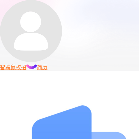
智聘鼠
校招
简历