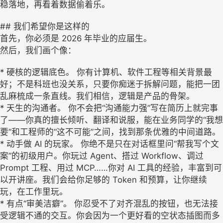
稳落地，再看着数据偷着乐。
## 我们希望你是这样的
首先，你必须是 2026 年毕业的应届生。
然后，我们画个像：
* 硬核的逻辑底色。 你有计算机、软件工程等相关背景最
好；不是科班也没关系，只要你痴迷于拆解问题，能把一团
乱麻梳成一条直线。我们相信，逻辑是产品的骨架。
* 天生的沟通者。 你不会把“沟通能力强”写在简历上就完事
了——你真的擅长倾听、翻译和说服，能在业务同学的“我想
要”和工程师的“这不可能”之间，找到那条优雅的中间道路。
* 动手做 AI 的玩家。 你绝不是只在对话框里问“帮我写个文
案”的初级用户。你玩过 Agent、搭过 Workflow、调过
Prompt 工程、用过 MCP……你对 AI 工具的经验，丰富到可
以开讲座。我们会给你足够的 Token 和预算，让你继续
玩，在工作里玩。
* 有点“审美洁癖”。 你忍受不了对齐混乱的按钮，也无法接
受逻辑不通的交互。你会因为一个更好看的空状态插图而多