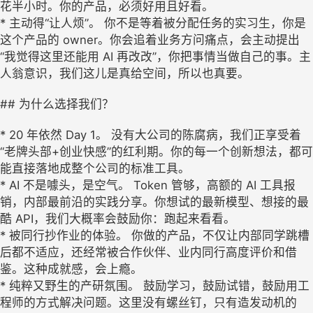
花半小时。你的产品，必须好用且好看。
* 主动得“让人烦”。 你不是等着被分配任务的实习生，你是
这个产品的 owner。你会追着业务方问痛点，会主动提出
“我觉得这里还能用 AI 再改改”，你把事情当做自己的事。主
人翁意识，我们这儿是真给空间，所以也真要。
## 为什么选择我们？
* 20 年依然 Day 1。 没有大公司的陈腐病，我们正享受着
“老牌头部+创业快感”的红利期。你的每一个创新想法，都可
能直接落地成整个公司的标准工具。
* AI 不是噱头，是空气。 Token 管够，高额的 AI 工具报
销，内部最前沿的实践分享。你想试的最新模型、想接的最
酷 API，我们大概率会鼓励你：跑起来看看。
* 被同行抄作业的体验。 你做的产品，不仅让内部同学跳槽
后都不适应，还经常被合作伙伴、业内同行高度评价和借
鉴。这种成就感，会上瘾。
* 纯粹又野生的产研氛围。 鼓励学习，鼓励试错，鼓励用工
程师的方式解决问题。这里没有螺丝钉，只有造发动机的