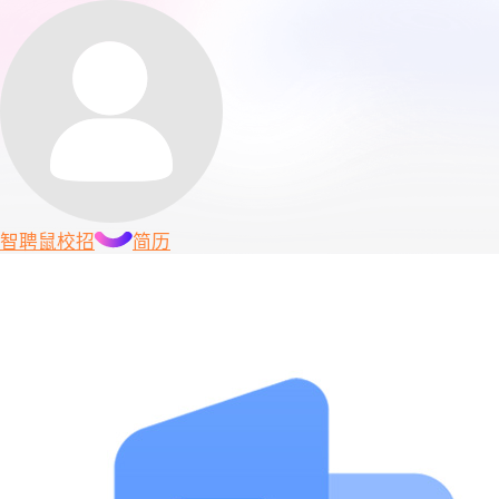
智聘鼠
校招
简历