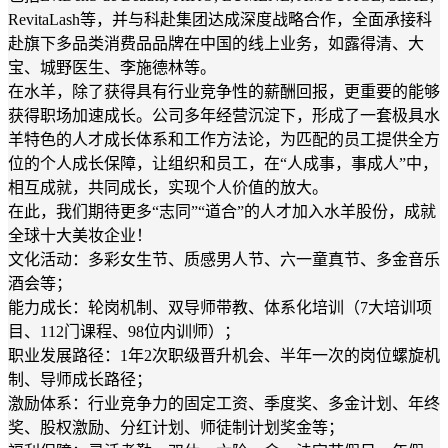
RevitaLash等，并与科赴集团达成深度战略合作，全面承接科
赴旗下多品类消费品品牌在中国的线上业务，如露得清、大
宝、城野医生、李施德林等。
在水羊，除了获得具有行业竞争性的薪酬回报，更重要的能够
获得职场加速成长。公司多年经营沉淀下，形成了一套极具水
羊特色的人才成长体系和工作方法论，为匹配的员工提供全方
位的个人成长保障，让组织和员工，在“人成事，事成人”中，
相互成就，共同成长，实现个人价值的放大。
在此，我们期待更多“志同”“道合”的人才加入水羊股份，成就
全球十大美妆企业！
文化活动：多彩女生节、质感男人节、六一童真节、多金音乐
酒会等；
能力成长：轮岗机制、双导师带教、体系化培训（7大培训项
目、112门课程、98位内训师）；
职业发展路径：1年2次职级晋升机会、半年一次的岗位螺旋机
制、导师成长路径；
激励体系：行业竞争力的固定工资、季度奖、多金计划、年终
奖、股权激励、分红计划、师徒制计划奖金等；