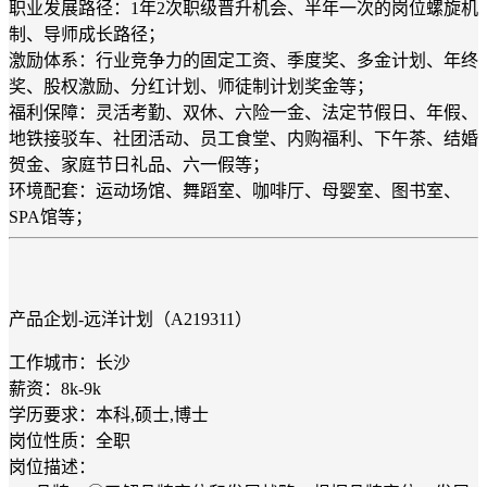
职业发展路径：1年2次职级晋升机会、半年一次的岗位螺旋机
制、导师成长路径；
激励体系：行业竞争力的固定工资、季度奖、多金计划、年终
奖、股权激励、分红计划、师徒制计划奖金等；
福利保障：灵活考勤、双休、六险一金、法定节假日、年假、
地铁接驳车、社团活动、员工食堂、内购福利、下午茶、结婚
贺金、家庭节日礼品、六一假等；
环境配套：运动场馆、舞蹈室、咖啡厅、母婴室、图书室、
SPA馆等；
产品企划-远洋计划（A219311）
工作城市：长沙
薪资：8k-9k
学历要求：本科,硕士,博士
岗位性质：全职
岗位描述：