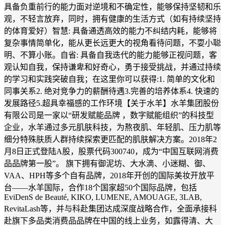
具备负重前行的能力面对逆境和不确定性，能够保持坚韧和乐
观，不轻言放弃，同时，拥有健康的生活方式（如有持续坚持
的体育爱好）智慧: 具备通透高效的能力不纠结内耗，能够将
复杂事情简单化，能从更长远更大的视角看待问题，不耍小聪
明、不算小账。自省: 具备自我迭代的能力能够正视问题，客
观认知自我，保持谦卑和好奇心，勇于接受挑战，并通过持续
的学习和实践突破自我；在这里你可以获得:1. 简单的文化和
同事关系2. 绝对竞争力的薪酬待遇3.完善的培养体系4. 快速的
发展路径5.超具幸福感的工作环境【关于水羊】水羊集团股份
有限公司是一家以“研发赋能品牌 ，数字赋能组织”的科技型
企业，水羊通过多元肌肤科技，为熬夜肌、年轻肌、压力肌等
细分特殊肤质人群持续探索更匹配的肌肤解决方案。2018年2
月8日正式登陆A股，股票代码300740，成为“中国互联网消费
品品牌第一股”。 旗下拥有御泥坊、大水滴、小迷糊、御、
VAA、HPH等多个自有品牌，2018年开创的国际美妆开放平
台——水羊国际，合作18个国家超50个国际品牌，包括
EviDenS de Beauté, KIKO, LUMENE, AMOUAGE, 3LAB,
RevitaLash等，并与科赴集团达成深度战略合作，全面承接科
赴旗下多品类消费品品牌在中国的线上业务，如露得清、大