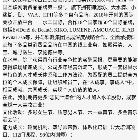
国互联网消费品品牌第一股”。 旗下拥有御泥坊、大水滴、小
迷糊、御、VAA、HPH等多个自有品牌，2018年开创的国际
美妆开放平台——水羊国际，合作18个国家超50个国际品牌，
包括EviDenS de Beauté, KIKO, LUMENE, AMOUAGE, 3LAB,
RevitaLash等，并与科赴集团达成深度战略合作，全面承接科
赴旗下多品类消费品品牌在中国的线上业务，如露得清、大
宝、城野医生、李施德林等。
在水羊，除了获得具有行业竞争性的薪酬回报，更重要的能够
获得职场加速成长。公司多年经营沉淀下，形成了一套极具水
羊特色的人才成长体系和工作方法论，为匹配的员工提供全方
位的个人成长保障，让组织和员工，在“人成事，事成人”中，
相互成就，共同成长，实现个人价值的放大。
在此，我们期待更多“志同”“道合”的人才加入水羊股份，成就
全球十大美妆企业！
文化活动：多彩女生节、质感男人节、六一童真节、多金音乐
酒会等；
能力成长：轮岗机制、双导师带教、体系化培训（7大培训项
目、112门课程、98位内训师）；