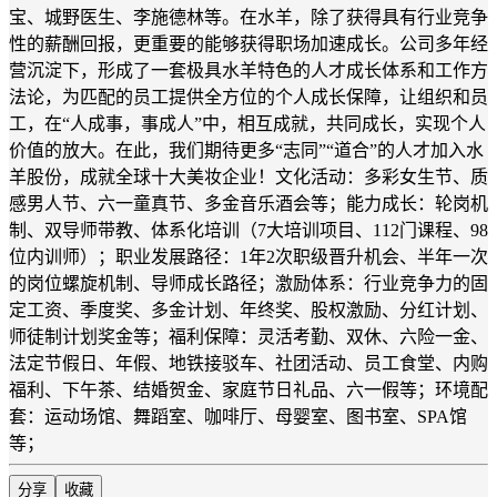
宝、城野医生、李施德林等。在水羊，除了获得具有行业竞争
性的薪酬回报，更重要的能够获得职场加速成长。公司多年经
营沉淀下，形成了一套极具水羊特色的人才成长体系和工作方
法论，为匹配的员工提供全方位的个人成长保障，让组织和员
工，在“人成事，事成人”中，相互成就，共同成长，实现个人
价值的放大。在此，我们期待更多“志同”“道合”的人才加入水
羊股份，成就全球十大美妆企业！文化活动：多彩女生节、质
感男人节、六一童真节、多金音乐酒会等；能力成长：轮岗机
制、双导师带教、体系化培训（7大培训项目、112门课程、98
位内训师）；职业发展路径：1年2次职级晋升机会、半年一次
的岗位螺旋机制、导师成长路径；激励体系：行业竞争力的固
定工资、季度奖、多金计划、年终奖、股权激励、分红计划、
师徒制计划奖金等；福利保障：灵活考勤、双休、六险一金、
法定节假日、年假、地铁接驳车、社团活动、员工食堂、内购
福利、下午茶、结婚贺金、家庭节日礼品、六一假等；环境配
套：运动场馆、舞蹈室、咖啡厅、母婴室、图书室、SPA馆
等；
分享
收藏