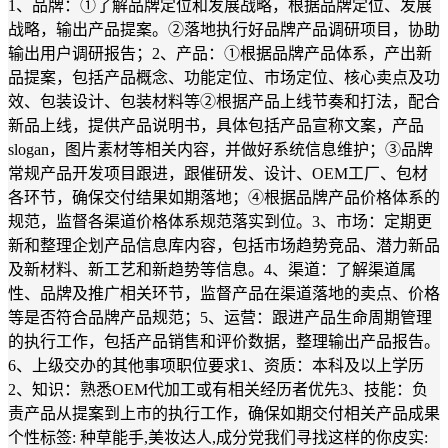
1、品牌：①了解品牌定位和发展战略，根据品牌定位、发展
战略，输出产品提案。②落地执行好品牌产品调研项目，协助
输出用户调研报告；2、产品：①根据品牌产品体系，产出新
品提案，包括产品概念、功能定位、市场定位、核心卖点及功
效、包装设计、包装材料等②根据产品上线节奏和打法，配合
新品上线，提供产品说明书，具体包括产品宣称文案，产品
slogan，图片素材等相关内容，并做好系统信息维护；③品牌
常规产品开发项目跟进，跟催研发、设计、OEM工厂、包材
各环节，确保交付结果如期落地；④根据品牌产品价格体系的
规范，监督各渠道价格体系规范落实到位。3、市场：定期更
新和整理企划产品信息库内容，包括市场趋势竞品、潜力新品
及新材料、新工艺和新趋势等信息。4、渠道：了解渠道属
性、品牌及推广相关环节，监督产品在渠道落地的卖点、价格
等是否符合品牌产品规范；5、运营：跟进产品生命周期管理
的执行工作，包括产品销售和评价数据，整理输出产品报告。
6、上级交办的其他事项职位要求1、资质：本科及以上学历
2、知识：熟悉OEM代加工或有相关经历者优先3、技能：负
责产品从提案到上市的执行工作，确保如期交付相关产品成果
个性标签: 种草能手,美妆达人,成分党我们寻找这样的你皮实: