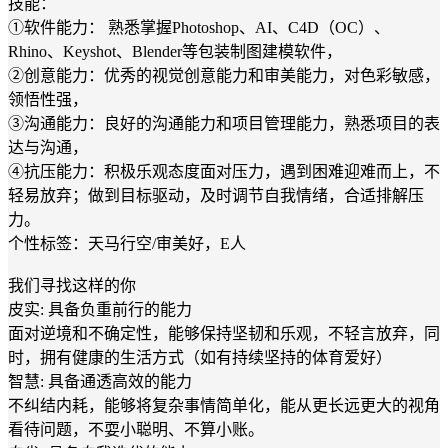
技能：
①软件能力： 熟悉掌握Photoshop、AI、C4D（OC）、
Rhino、Keyshot、Blender等包装制图建模软件，
②创意能力：优秀的视觉创意能力和审美能力，对色彩敏感，
领悟性强，
③沟通能力：良好的沟通能力和项目管理能力，熟悉项目的表
达与沟通，
④抗压能力：积极乐观态度面对压力，遇到困难迎难而上，不
轻易放弃；做到目标驱动，及时调节自我情绪，合适排解压
力。
个性标签：天马行空/审美好，E人
我们寻找这样的你
皮实: 具备负重前行的能力
面对逆境和不确定性，能够保持坚韧和乐观，不轻言放弃，同
时，拥有健康的生活方式（如有持续坚持的体育爱好）
智慧: 具备通透高效的能力
不纠结内耗，能够将复杂事情简单化，能从更长远更大的视角
看待问题，不耍小聪明、不算小账。