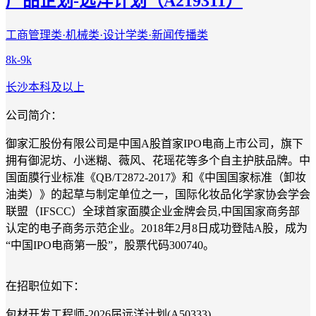
产品企划-远洋计划（A219311）
工商管理类·机械类·设计学类·新闻传播类
8k-9k
长沙
本科及以上
公司简介：
御家汇股份有限公司是中国A股首家IPO电商上市公司，旗下
拥有御泥坊、小迷糊、薇风、花瑶花等多个自主护肤品牌。中
国面膜行业标准《QB/T2872-2017》和《中国国家标准（卸妆
油类）》的起草与制定单位之一，国际化妆品化学家协会学会
联盟（IFSCC）全球首家面膜企业金牌会员,中国国家商务部
认定的电子商务示范企业。2018年2月8日成功登陆A股，成为
“中国IPO电商第一股”，股票代码300740。
在招职位如下：
包材开发工程师-2026届远洋计划(A50333)