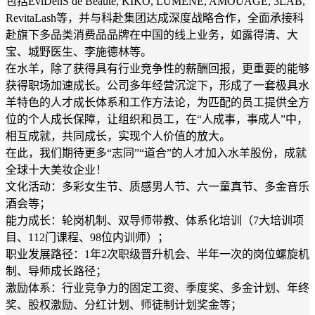
包括EviDenS de Beauté, KIKO, LUMENE, AMOUAGE, 3LAB,
RevitaLash等，并与科赴集团达成深度战略合作，全面承接科
赴旗下多品类消费品品牌在中国的线上业务，如露得清、大
宝、城野医生、李施德林等。
在水羊，除了获得具有行业竞争性的薪酬回报，更重要的能够
获得职场加速成长。公司多年经营沉淀下，形成了一套极具水
羊特色的人才成长体系和工作方法论，为匹配的员工提供全方
位的个人成长保障，让组织和员工，在“人成事，事成人”中，
相互成就，共同成长，实现个人价值的放大。
在此，我们期待更多“志同”“道合”的人才加入水羊股份，成就
全球十大美妆企业！
文化活动：多彩女生节、质感男人节、六一童真节、多金音乐
酒会等；
能力成长：轮岗机制、双导师带教、体系化培训（7大培训项
目、112门课程、98位内训师）；
职业发展路径：1年2次职级晋升机会、半年一次的岗位螺旋机
制、导师成长路径；
激励体系：行业竞争力的固定工资、季度奖、多金计划、年终
奖、股权激励、分红计划、师徒制计划奖金等；