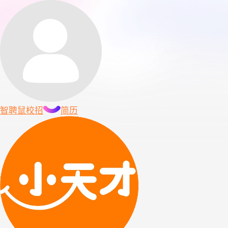
智聘鼠
校招
简历