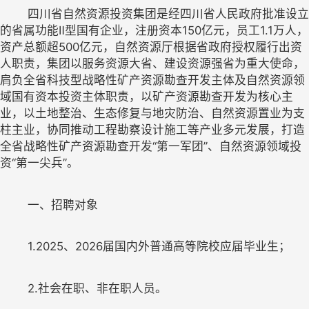
四川省自然资源投资集团是经四川省人民政府批准设立
的省属功能
Ⅱ
型国有企业
，
注册资本
150
亿元，员工
1.1
万人，
资产总额
超
5
00
亿元，自然资源厅根据省政府授权履行出资
人职责，
集团以服务资源大省、建设资源强省为
重大使命，
肩负全省科技型战略性矿产资源勘查开发主体及自然资源领
域国有资本投资主体职责，以矿产资源勘查开发为核心主
业，以土地整治、生态修复与地灾防治、自然资源置业为支
柱主业，协同推动工程勘察设计施工等产业多元发展
，打造
全省战略性矿产资源勘查开发
“
第一军团
”
、自然资源领域投
资
“
第一尖兵
”
1.
2025
、
2026
届国内外普通高等院校应届毕业生
；
2.
社会在职、非在职人员。