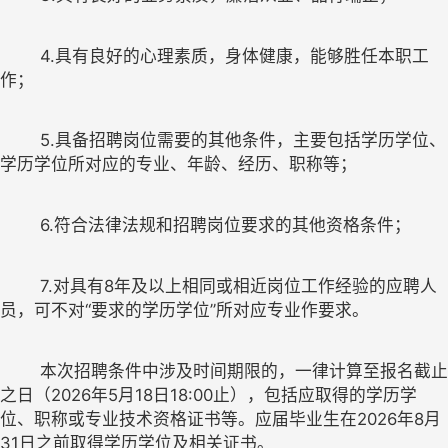
4.
具有良好的心理素质，身体健康，能够胜任本职工
5.
具备招聘岗位需要的其他条件，主要包括学历学位、
6
.
符合法律法规和招聘岗位要求的其他资格条件
7.
对具有
8
年及以上相同或相近岗位工作经验的
应聘人
员
，可不对
“
要求的学历学位
”
所对应专业作要求。
本次招聘条件中涉及时间期限的，一律计算至报名截止
之日
（
2026
年
5
月
18
日
18:00
止
）
，包括应取得的学历学
位、职称或专业技术资格证书等。
应届毕业生在
2026
年
8
月
31
日之前
取得学历学位及相关
证书
。