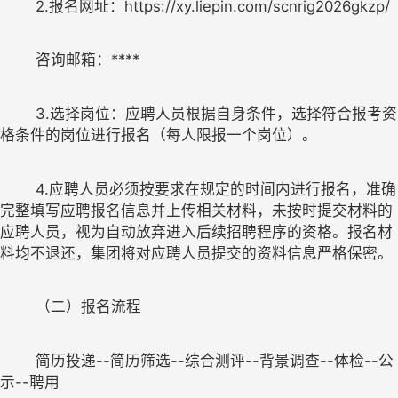
	2.
报名
网址
：
https://xy.liepin.com/scnrig2026gkzp/
咨询
邮箱
：
****
3.
选择岗位：
应聘人员根据自身条件，选择符合报考资
	4.应聘人员
必须按要求在规定的时间内进行报名，准确
完整填写应聘报名信息并上传相关材料，未按时提交
材料的
应聘人员
，视为自动放弃进入后续招聘程序的资格。报名材
料均不退还，集团将对
应聘人员
提交的资料信息严格保密。
简历投递
--
简历筛选
--
综合测评
--
背景调查
--
体检
--
公
示
--
聘用