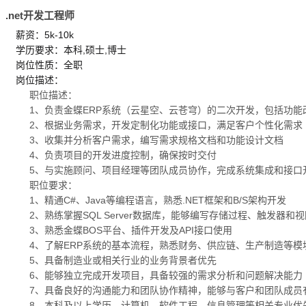
.net开发工程师
薪资：5k-10k
学历要求：本科,硕士,博士
岗位性质：全职
岗位描述：
职位描述：
1、负责金蝶ERP系统（云星空、云苍穹）的二次开发，包括功
2、根据业务需求，开发定制化功能或接口，满足客户个性化需求
3、收集并分析客户需求，编写需求规格文档和功能设计文档
4、负责项目的开发进度控制，确保按时交付
5、与实施顾问、项目经理等团队成员协作，完成系统集成和接口
职位要求：
1、精通C#、Java等编程语言，熟悉.NET框架和B/S架构开发
2、熟练掌握SQL Server数据库，能够编写存储过程、触发器和
3、熟悉金蝶BOS平台、插件开发及API接口使用
4、了解ERP系统的基本流程，熟悉财务、供应链、生产制造等模
5、具备制造业或相关行业的业务背景者优先
6、能够独立完成开发项目，具备较强的需求分析和问题解决能力
7、具备良好的沟通能力和团队协作精神，能够与客户和团队成员
8、本科及以上学历，计算机、软件工程、信息管理等相关专业优