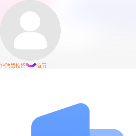
智聘鼠
校招
简历