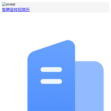
智聘鼠
校招
简历