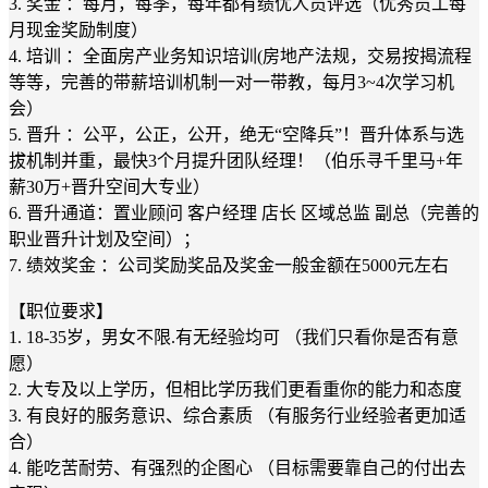
3. 奖金 ：每月，每季，每年都有绩优人员评选（优秀员工每
月现金奖励制度）
4. 培训 ：全面房产业务知识培训(房地产法规，交易按揭流程
等等，完善的带薪培训机制一对一带教，每月3~4次学习机
会）
5. 晋升 ：公平，公正，公开，绝无“空降兵”！晋升体系与选
拔机制并重，最快3个月提升团队经理！（伯乐寻千里马+年
薪30万+晋升空间大专业）
6. 晋升通道：置业顾问 客户经理 店长 区域总监 副总（完善的
职业晋升计划及空间）；
7. 绩效奖金 ：公司奖励奖品及奖金一般金额在5000元左右
【职位要求】
1. 18-35岁，男女不限.有无经验均可 （我们只看你是否有意
愿）
2. 大专及以上学历，但相比学历我们更看重你的能力和态度
3. 有良好的服务意识、综合素质 （有服务行业经验者更加适
合）
4. 能吃苦耐劳、有强烈的企图心 （目标需要靠自己的付出去