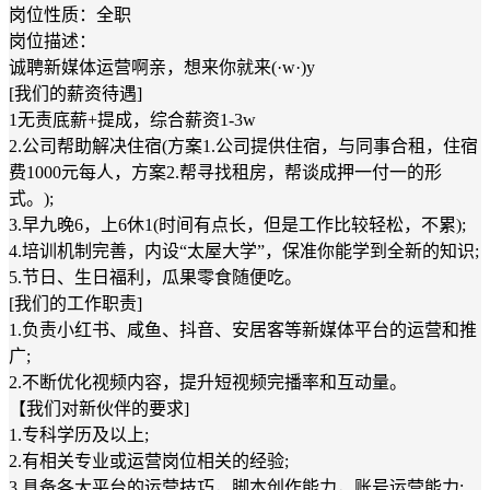
岗位性质：全职
岗位描述：
诚聘新媒体运营啊亲，想来你就来(·w·)y
[我们的薪资待遇]
1无责底薪+提成，综合薪资1-3w
2.公司帮助解决住宿(方案1.公司提供住宿，与同事合租，住宿
费1000元每人，方案2.帮寻找租房，帮谈成押一付一的形
式。);
3.早九晚6，上6休1(时间有点长，但是工作比较轻松，不累);
4.培训机制完善，内设“太屋大学”，保准你能学到全新的知识;
5.节日、生日福利，瓜果零食随便吃。
[我们的工作职责]
1.负责小红书、咸鱼、抖音、安居客等新媒体平台的运营和推
广;
2.不断优化视频内容，提升短视频完播率和互动量。
【我们对新伙伴的要求]
1.专科学历及以上;
2.有相关专业或运营岗位相关的经验;
3.具备各大平台的运营技巧，脚本创作能力，账号运营能力;