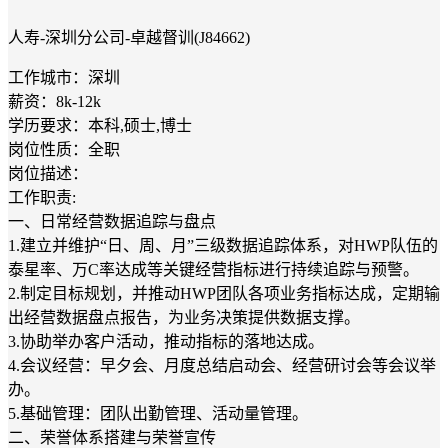
人寿-深圳分公司-卓越督训(J84662)
工作城市：深圳
薪资：8k-12k
学历要求：本科,硕士,博士
岗位性质：全职
岗位描述：
工作职责:
一、日常经营数据追踪与盘点
1.建立并维护“日、周、月”三级数据追踪体系，对HWP队伍的
泰星率、万C率达成等关键经营指标进行持续追踪与预警。
2.制定目标规划，并推动HWP团队各项业务指标达成，定期输
出经营数据盘点报告，为业务决策提供数据支撑。
3.协助举办客户活动，推动指标的落地达成。
4.会议经营：早夕会、月度总结启动会、经营研讨会等会议举
办。
5.基础管理：团队出勤管理、活动量管理。
二、荣誉体系搭建与荣誉宣传