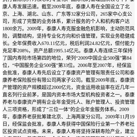
康人寿发展迅速。截至2009年底，泰康人寿在全国设立了北
京、上海、湖北、山东、广东等32家分公司，265家中心支公
司，形成了完整的业务体系，累计服务的个人和机构客户达
1800余万。2009年，泰康人寿克服金融危机影响，主动防范风
险，调整结构，坚持专业化方向和价值管理，实现业务稳健成
长。全年保费收入670.11亿元，税后利润24.82亿元，偿付能力
充足率208%，资产总额1995.14亿元。泰康人寿连续三年保持
了国内寿险市场第四的地位，荣列“2009中国企业500强”第84
位，“中国服务企业500强”第33位。2006年至2007年，经保监
会批准，泰康人寿先后设立了泰康资产管理有限责任公司和泰
康养老保险股份有限公司两家子公司。截至2009年底，泰康资
产管理的资产规模超过2000亿元，资金运用收益率在近几年一
直名列行业前茅，是国内资本市场大型机构投资者之一。泰康
养老与泰康资产拥有企业年金受托人、账户管理人、投资管理
人三项资格，形成了“三位一体”的企业年金服务体系。2009
年，泰康养老获批筹建北京、上海两家分公司。2009年11月19
日，经保监会批准，泰康人寿获得中国保险行业第一个养老社
区投资试点资格。未来，泰康人寿将坚持深耕寿险产业，建立