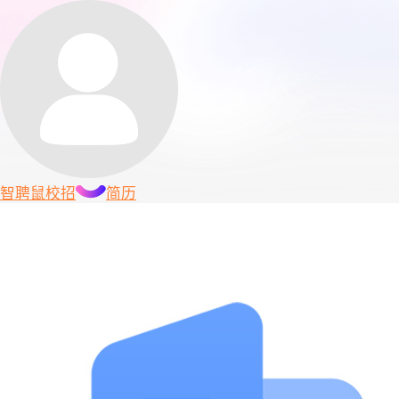
智聘鼠
校招
简历