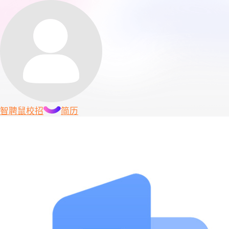
智聘鼠
校招
简历