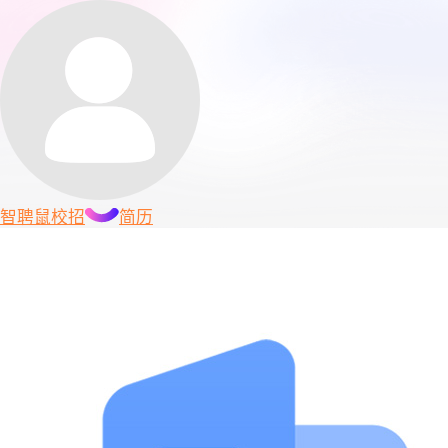
智聘鼠
校招
简历