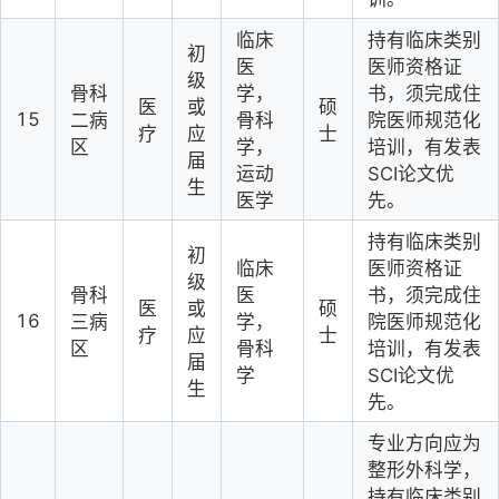
临床
持有临床类别
初
医
医师资格证
级
骨科
学，
书，须完成住
医
或
硕
15
二病
骨科
院医师规范化
疗
应
士
区
学，
培训，有发表
届
运动
SCI论文优
生
医学
先。
持有临床类别
初
临床
医师资格证
级
骨科
医
书，须完成住
医
或
硕
16
三病
学，
院医师规范化
疗
应
士
区
骨科
培训，有发表
届
学
SCI论文优
生
先。
专业方向应为
整形外科学，
持有临床类别