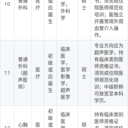
普通
医
或
硕
书，须完成住
10
学，
外科
疗
应
士
院医师规范化
外科
届
培训；能独立
学
生
开展常规外周
血管介入操
作。
专业方向应为
临床
超声医学，持
初
医
普通
有临床类别医
级
学，
外科
师资格证书，
医
或
医学
硕
11
（超
须完成住院医
疗
应
影像
士
声医
师规范化培
届
学，
师）
训；中级职称
生
超声
可放宽至本科
医学
学历。
初
临床
持有临床类别
级
医
医师资格证
心胸
医
或
硕
12