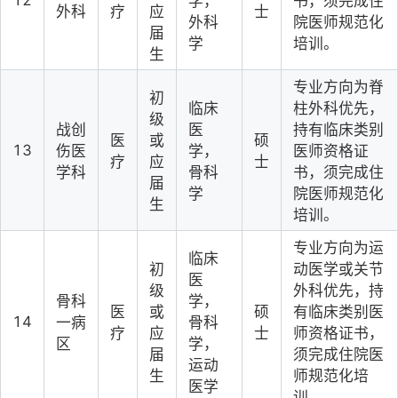
学，
书，须完成住
外科
疗
应
士
外科
院医师规范化
届
学
培训。
生
专业方向为脊
初
临床
柱外科优先，
级
战创
医
持有临床类别
医
或
硕
13
伤医
学，
医师资格证
疗
应
士
学科
骨科
书，须完成住
届
学
院医师规范化
生
培训。
专业方向为运
临床
初
动医学或关节
医
级
外科优先，持
骨科
学，
医
或
硕
有临床类别医
14
一病
骨科
疗
应
士
师资格证书，
区
学，
届
须完成住院医
运动
生
师规范化培
医学
训。