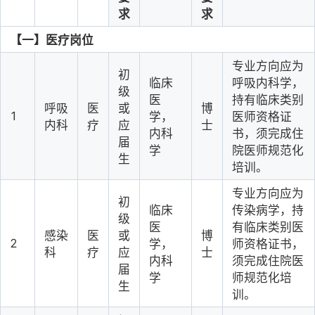
求
求
【一】医疗岗位
专业方向应为
初
临床
呼吸内科学，
级
医
持有临床类别
呼吸
医
或
博
1
学，
医师资格证
内科
疗
应
士
内科
书，须完成住
届
学
院医师规范化
生
培训。
专业方向应为
初
临床
传染病学，持
级
医
有临床类别医
感染
医
或
博
2
学，
师资格证书，
科
疗
应
士
内科
须完成住院医
届
学
师规范化培
生
训。