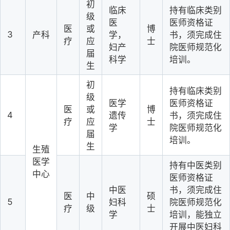
初
临床
持有临床类别
级
医
医师资格证
医
或
博
3
产科
学，
书，须完成住
疗
应
士
妇产
院医师规范化
届
科学
培训。
生
初
持有临床类别
级
医学
医师资格证
医
或
博
4
遗传
书，须完成住
疗
应
士
学
院医师规范化
届
培训。
生
生殖
医学
持有中医类别
中心
医师资格证
中医
书，须完成住
医
中
硕
5
妇科
院医师规范化
疗
级
士
学
培训，能独立
开展中医妇科