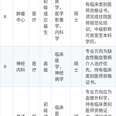
初
医
有临床类别医
级
学，
师资格证书，
肿瘤
医
或
医学
硕
8
须完成住院医
中心
疗
应
影像
士
师规范化培
届
学，
训；中级职称
生
内科
可放宽至本科
学
学历。
专业方向为缺
临床
血性脑血管病
医
神经
医
高
硕
介入治疗优
9
学，
内科
疗
级
士
先，持有临床
神经
类别医师资格
病学
证书。
专业方向应为
血管外科学，
初
持有临床类别
临床
级
医师资格证
医