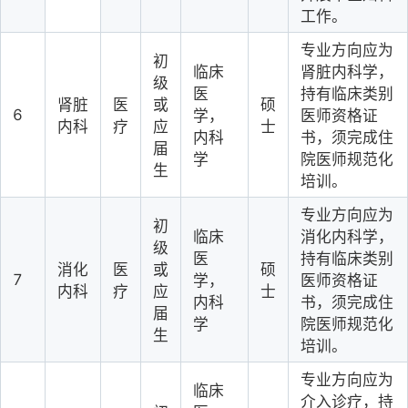
工作。
专业方向应为
初
临床
肾脏内科学，
级
医
持有临床类别
肾脏
医
或
硕
6
学，
医师资格证
内科
疗
应
士
内科
书，须完成住
届
学
院医师规范化
生
培训。
专业方向应为
初
临床
消化内科学，
级
医
持有临床类别
消化
医
或
硕
7
学，
医师资格证
内科
疗
应
士
内科
书，须完成住
届
学
院医师规范化
生
培训。
专业方向应为
临床
介入诊疗，持