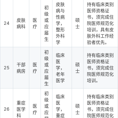
皮肤
持有临床类别
初
病与
医师资格证
级
性病
书，须完成住
皮肤
医
或
硕
24
学，
院医师规范化
病科
疗
应
士
整形
培训，具有皮
届
外科
肤外科工作经
生
学
验者优先。
初
临床
持有临床类别
级
医
医师资格证
干部
医
或
硕
25
学，
书，须完成住
病房
疗
应
士
老年
院医师规范化
届
医学
培训。
生
初
临床
持有临床类别
级
重症
医
医师资格证
医
或
硕
26
医学
学，
书，须完成住
疗
应
士
科
重症
院医师规范化