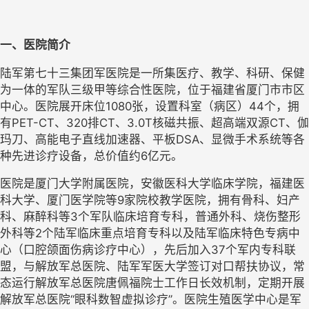
一、医院简介
陆军第七十三集团军医院是一所集医疗、教学、科研、保健
为一体的军队三级甲等综合性医院，位于福建省厦门市市区
中心。医院展开床位1080张，设置科室（病区）44个，拥
有PET-CT、320排CT、3.0T核磁共振、超高端双源CT、伽
玛刀、高能电子直线加速器、平板DSA、显微手术系统等各
种先进诊疗设备，总价值约6亿元。
医院是厦门大学附属医院，安徽医科大学临床学院，福建医
科大学、厦门医学院等9家院校教学医院，拥有骨科、妇产
科、麻醉科等3个军队临床培育专科，普通外科、烧伤整形
外科等2个陆军临床重点培育专科以及陆军临床特色专病中
心（口腔颌面伤病诊疗中心），先后加入37个军内专科联
盟，与解放军总医院、陆军军医大学签订对口帮扶协议，常
态运行解放军总医院唐佩福院士工作日长效机制，定期开展
解放军总医院“眼科数智虚拟诊疗”。医院生殖医学中心是军