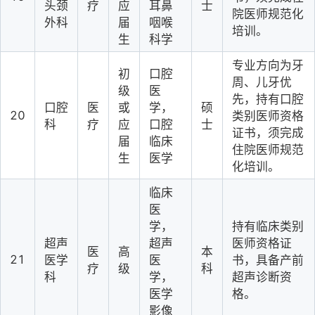
头颈
疗
应
耳鼻
士
院医师规范化
外科
届
咽喉
培训。
生
科学
专业方向为牙
初
口腔
周、儿牙优
级
医
先，持有口腔
口腔
医
或
学，
硕
20
类别医师资格
科
疗
应
口腔
士
证书，须完成
届
临床
住院医师规范
生
医学
化培训。
临床
医
学，
持有临床类别
超声
超声
医师资格证
医
高
本
21
医学
医
书，具备产前
疗
级
科
科
学，
超声诊断资
医学
格。
影像