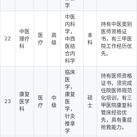
学
中医
内科
持有中医类别
中医
学，
医师资格证
医
高
本
22
理疗
中西
书，有三甲医
疗
级
科
科
医结
院工作经历优
合内
先。
科学
临床
持有医师资格
医
证书，须完成
学，
住院医师规范
康复
康复
医
中
硕
化培训，有三
23
医学
医
疗
级
士
甲医院康复科
科
学，
管床经验优
针灸
先，具有重症
推拿
抢救能力。
学