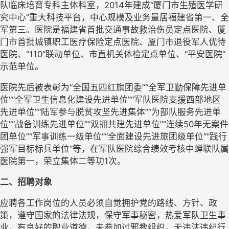
队临床培育专科主体科室，2014年建成“厦门市生殖医学研
究中心”重大科技平台，中心规模及业务量居福建省第一、全
军第三。医院是福建省首批交通事故救治伤员定点医院、厦
门市首批城镇职工医疗保险定点医院、厦门市退役军人优待
医院、“110”联动单位、市直机关体检定点单位、“平安医院”
示范单位。
医院先后被表彰为“全国五四红旗团委”“全军卫勤保障先进单
位”“全军卫生信息化建设先进单位”“军队医院支援西部地区
先进单位”“陆军参与脱贫攻坚先进集体”“为部队服务先进单
位”“战备训练先进单位”“双拥共建先进单位”“连续50年无案件
团单位”“军事训练一级单位”“全面建设先进旅团级单位”“践行
强军目标标兵单位”等，在军队医院综合绩效考核中蝉联队属
医院第一，荣立集体二等功1次。
二、招聘对象
应聘各工作岗位的人员必须自觉拥护党的路线、方针、政
策，遵守国家的法律法规，保守军事秘密，热爱军队卫生事
业，有良好的职业道德，未参加过邪教组织，无违法违纪行