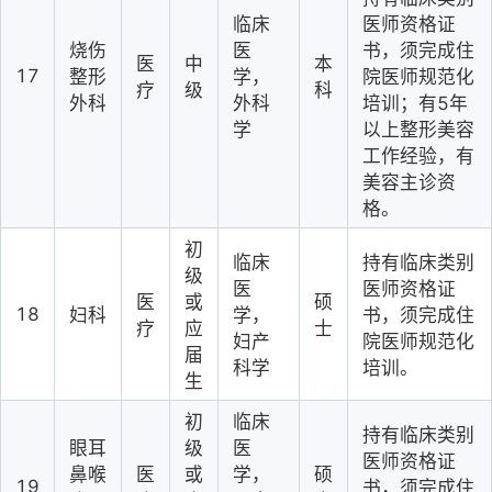
临床
医师资格证
烧伤
医
书，须完成住
医
中
本
17
整形
学，
院医师规范化
疗
级
科
外科
外科
培训；有5年
学
以上整形美容
工作经验，有
美容主诊资
格。
初
临床
持有临床类别
级
医
医师资格证
医
或
硕
18
妇科
学，
书，须完成住
疗
应
士
妇产
院医师规范化
届
科学
培训。
生
初
临床
持有临床类别
眼耳
级
医
医师资格证
鼻喉
医
或
学，
硕
19
书，须完成住