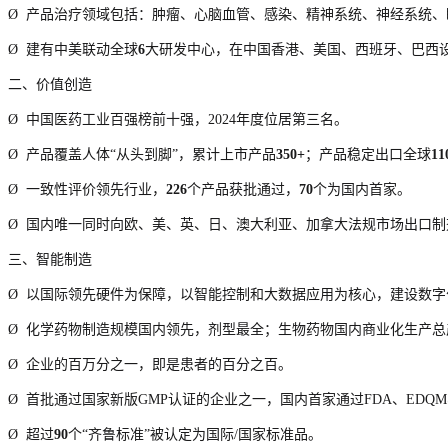
Ø
产品治疗领域包括：肿瘤、心脑血管、感染、精神系统、神经系统、
Ø
建有中美联动全球
6
大研发中心，在中国香港、美国、西班牙、巴西
二、价值创造
Ø
中国医药工业百强榜前十强，2024年度位居第三名。
Ø
产品覆盖人体“从头到脚”，累计上市产品
350+
；产品稳定出口全球
1
Ø
一致性评价领先行业，
226
个产品获批通过，
70
个为国内首家。
Ø
国内唯一同时向欧、美、英、日、澳大利亚、加拿大法规市场出口制
三、智能制造
Ø
以国际领先硬件为保障，以智能控制和大数据应用为核心，建设数字
Ø
化学药物制造规模国内领先，剂型最全；生物药物国内商业化生产总
Ø
企业的百万分之一，即是患者的百分之百。
Ø
首批通过国家新版GMP认证的企业之一，国内首家通过FDA、EDQ
Ø
超过
90
个“齐鲁标准”被认定为国际/国家标准品。