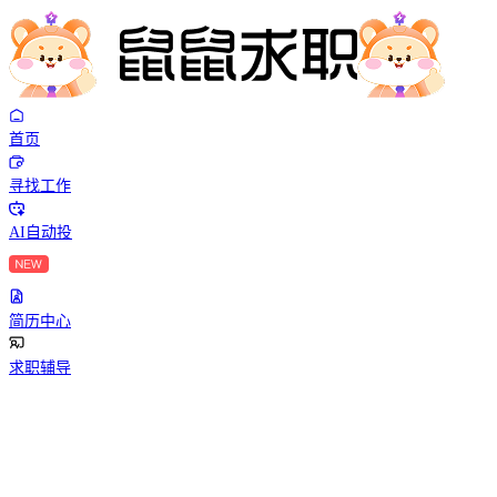
首页
寻找工作
AI自动投
简历中心
求职辅导