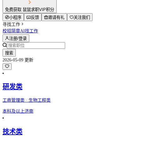
免费获取 鼠鼠求职VIP积分
小程序
反馈
邀请有礼
关注我们
寻找工作
校招简章
AI找工作
注册/登录
搜索
2026-05-09 更新
研发类
工商管理类 · 生物工程类
本科及以上
济南
技术类