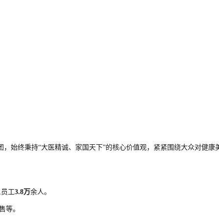
团，始终秉持“大医精诚、家国天下”的核心价值观，紧紧围绕大众对健康
,员工
3.8万
余人。
售等。