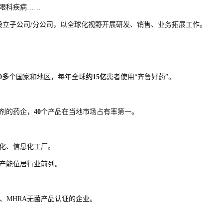
眼科疾病……
设立子公司/分公司，以全球化视野开展研发、销售、业务拓展工作。
10多
个国家和地区，每年全球
约15亿
患者使用“齐鲁好药”。
剂的药企，
40
个产品在当地市场占有率第一。
化、信息化工厂。
产能位居行业前列。
M、MHRA无菌产品认证的企业。