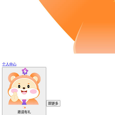
个人中心
更多
邀请有礼