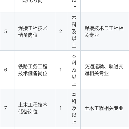
自动化方向
以
上
本
科
焊接工程技术
焊接技术与工程相
5
2
及
储备岗位
关专业
以
上
本
科
铁路工务工程
交通运输、轨道交
6
1
及
技术储备岗位
通相关专业
以
上
本
科
土木工程技术
7
1
及
土木工程相关专业
储备岗位
以
上