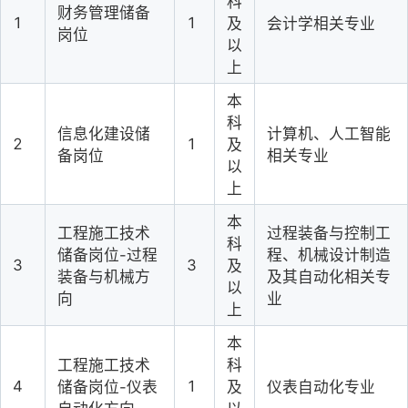
科
财务管理储备
1
1
及
会计学相关专业
岗位
以
上
本
科
信息化建设储
计算机、人工智能
2
1
及
备岗位
相关专业
以
上
本
工程施工技术
过程装备与控制工
科
储备岗位
-过程
程、机械设计制造
3
3
及
装备与机械方
及其自动化相关专
以
向
业
上
本
工程施工技术
科
4
1
储备岗位
-仪表
及
仪表自动化专业