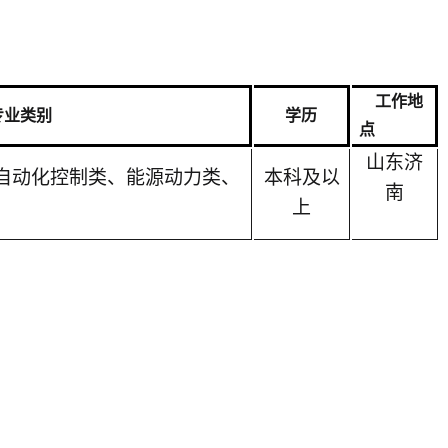
工作地
专业类别
学历
点
山东
济
自动化控制
类、
能源动力类、
本科及以
南
上