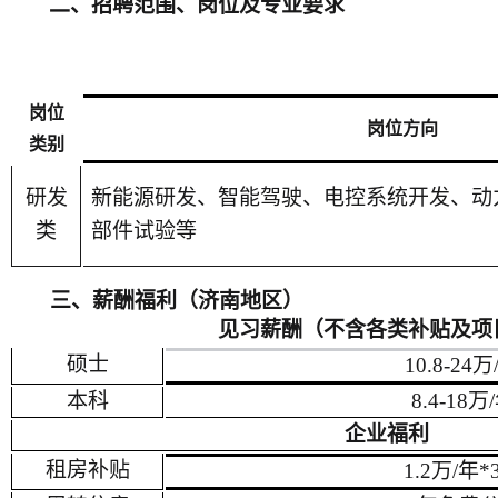
二、招聘范围、岗位及专业要求
岗位
岗位方向
类别
研发
新能源研发、智能
驾驶
、
电控系统
开发
、
动
类
部件试验
等
三、薪酬福利
（济南地区）
见习薪酬（不含各类补贴及项
硕士
10.8-24万
本科
8.4
-
18
万
企业福利
租房补贴
1.2万/年*