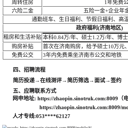
周转住房
1年免费
六
险
二
金
五险一金
+企业年
通勤班车、生日福利、节假日福利、高
政府福利
(济南地区
)
租房和生活补贴
本科
0.84万/年、硕士1.2万/年、博
购房补贴
首次在济南购房，给予硕士
10万元
免费公交
3年内免费乘坐济南市公交和地铁
四、招聘流程
简历投递
→
在线测评
→
简历筛选
→
面试
→
签约
五、应聘联系方式
网申地址
:
https://zhaopin.sinotruk.com:80
https://zhaopin.sinotruk.com:800
人才专线
:053****62127