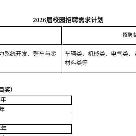
202
6
届校园招聘需求计划
招聘
力
系统开发
、
整车与零
车辆类、
机械
类、
电气
类、
材料类
等
目奖）
/年
/年
3年