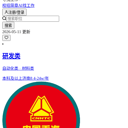
校招简章
AI找工作
注册/登录
搜索
2026-05-11 更新
研发类
自动化类 · 材料类
本科及以上
济南
8.4-24w/年