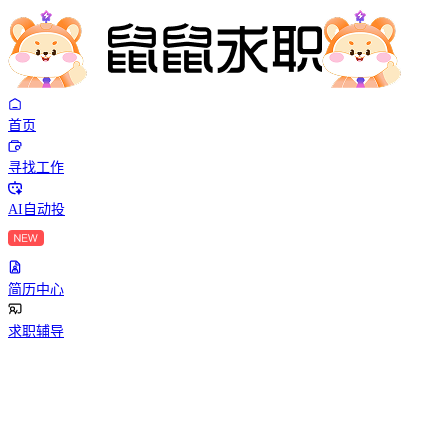
首页
寻找工作
AI自动投
简历中心
求职辅导