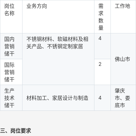
岗位
业务方向
需
工作地
名称
求
数
量
4
国内
不锈钢材料、软磁材料及相
营销
关产品、不锈钢定制家居
储干
佛山市
2
国际
营销
储干
生产
肇庆
4
技术
材料加工、家居设计与制造
市、娄
储干
底市
三、岗位要求