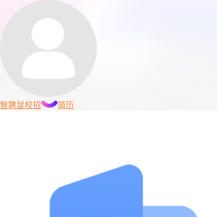
智聘鼠
校招
简历