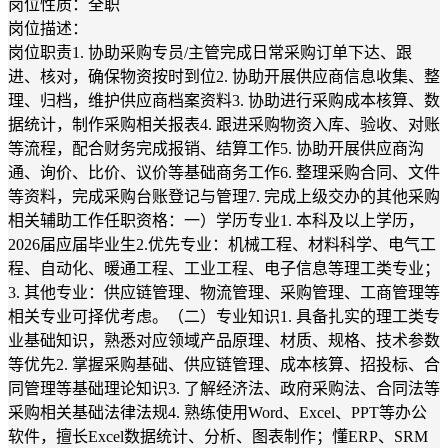
岗位性质：全职
岗位描述：
岗位职责1. 协助采购专员/主管完成日常采购订单下达、跟
进、核对，确保物资按时到位2. 协助开展供应商信息收集、整
理、归档，维护供应商档案资料3. 协助进行采购成本核算、数
据统计，制作采购相关报表4. 跟进采购物资入库、验收、对账
等流程，配合财务完成报销、结算工作5. 协助开展供应商沟
通、询价、比价、议价等基础商务工作6. 整理采购合同、文件
等资料，完成采购台账登记与管理7. 完成上级交办的其他采购
相关辅助工作任职资格：一）学历专业1. 本科及以上学历，
2026届应届毕业生2.优先专业：机械工程、材料科学、电气工
程、自动化、暖通工程、工业工程、电子信息等理工类专业；
3. 其他专业：供应链管理、物流管理、采购管理、工商管理等
相关专业可择优考虑。（二）专业知识1. 具备扎实的理工类专
业基础知识，熟悉对应领域产品原理、材质、规格、技术参数
等优先2. 掌握采购基础、供应链管理、成本核算、招投标、合
同管理等基础理论知识3. 了解经济法、政府采购法、合同法等
采购相关基础法律法规4. 熟练使用Word、Excel、PPT等办公
软件，擅长Excel数据统计、分析、图表制作；懂ERP、SRM