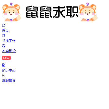
首页
寻找工作
AI自动投
简历中心
求职辅导