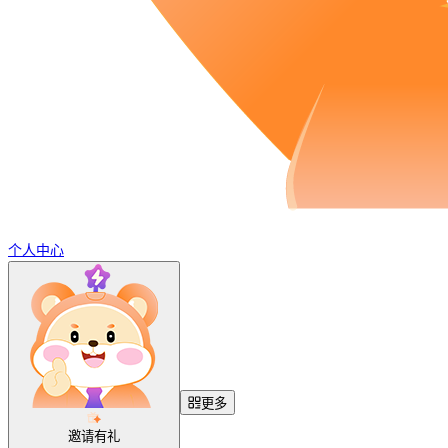
个人中心
更多
邀请有礼