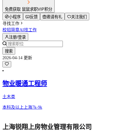
免费获取 鼠鼠求职VIP积分
小程序
反馈
邀请有礼
关注我们
寻找工作
校招简章
AI找工作
注册/登录
搜索
2026-04-14 更新
物业暖通工程师
土木类
本科及以上
上海
7k-9k
上海锐翔上房物业管理有限公司