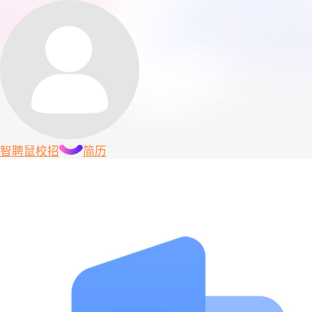
智聘鼠
校招
简历