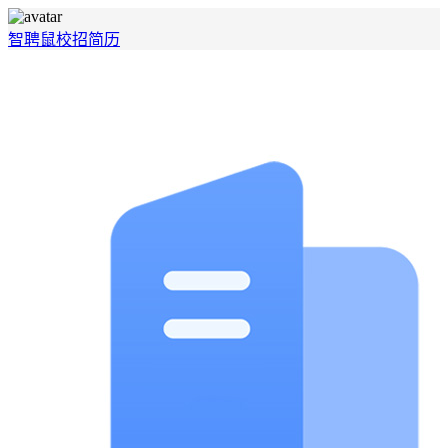
智聘鼠
校招
简历