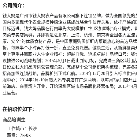
公司简介：
钱大妈是广州市钱大妈农产品有限公司旗下连锁品牌，做为全国领先的
国内多家现代化农业规模种植企业结成战略合作伙伴关系，依托严格的
目标迈进。钱大妈品牌在行内率先大规模推广“社区加盟制”商业模式，
肉菜专卖店集群，并即将进驻北京、上海、杭州、南京等全国各大主流城
康、安全”的优质食材产品，是中国家庭购买新鲜肉菜最放心的首选品牌
折，每隔半个小时再打低一折，直至免费派送。健康生活，从新鲜餐桌
至上尊重共赢职业人生企业精神：超越自我、追求卓越！品牌口号：钱大
议推进公司战略规划；2015年5月1日截止到5月初，完成珠三角区域门店
日设立钱大妈品牌运营管理总部，完成整个公司组织架构梳理，完善各部门职
招商加盟连锁战略，品牌扩张正式启航。2014年12月20日引入标准供
服中心；2014年2月-10月钱大妈专卖店在广深两地，以每月2家门店开
前海店、雍景湾店开业，开始深圳区域市场品牌化经营布局；2013年4
业运营。
在招职位如下：
商品培训生
工作城市：长沙
薪资：7k-8k