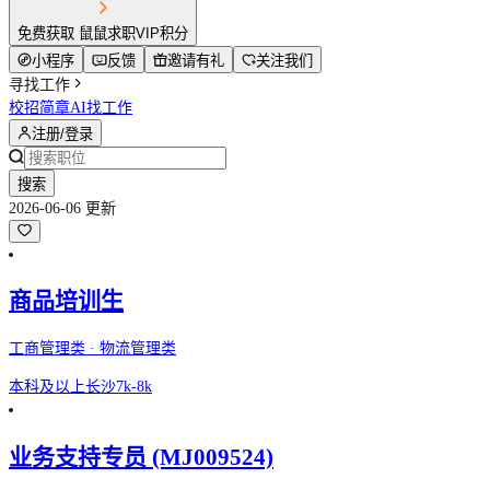
免费获取 鼠鼠求职VIP积分
小程序
反馈
邀请有礼
关注我们
寻找工作
校招简章
AI找工作
注册/登录
搜索
2026-06-06 更新
商品培训生
工商管理类 · 物流管理类
本科及以上
长沙
7k-8k
业务支持专员 (MJ009524)