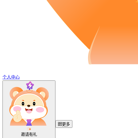
个人中心
更多
邀请有礼