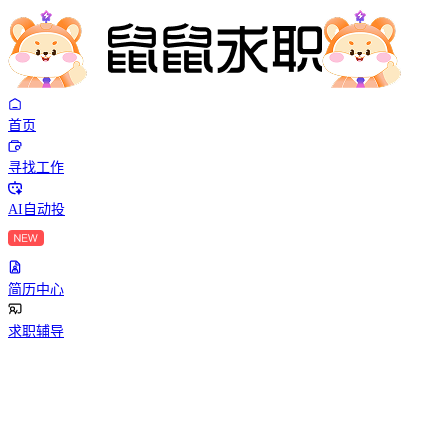
首页
寻找工作
AI自动投
简历中心
求职辅导