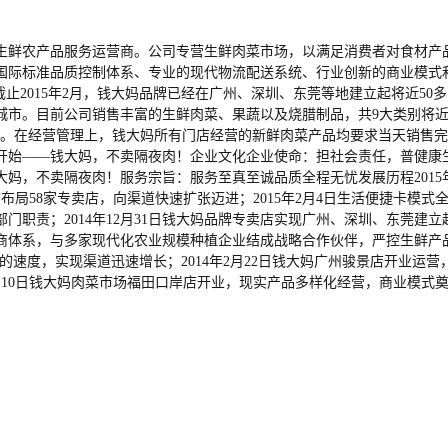
生鲜农产品服务运营商。公司专营生鲜肉菜市场，以满足消费者对食材产
国际标准品质控制体系、专业的现代物流配送系统、行业创新的商业模式和
截止2015年2月，钱大妈品牌已经在广州、深圳、东莞等地建立起将近5
市。目前公司销售丰富的生鲜肉菜、果蔬以及烧腊制品，共9大类别将近2
。在经营管理上，钱大妈所有门店经营的新鲜肉菜产品均要求当天销售完毕
开始——钱大妈，不卖隔夜肉！企业文化企业使命：担社会责任，普健康生
妈，不卖隔夜肉！服务宗旨：服务至真至诚品质全程无忧发展历程2015年
布局58家专卖店，向渠道快速扩张迈进；2015年2月4日生活便捷卡模式
责；2014年12月31日钱大妈品牌专卖店实现广州、深圳、东莞建立起将近
应商体系，与多家现代化农业规模种植企业结成战略合作伙伴，严控生鲜产品源
业的速度，实现渠道迅速增长；2014年2月22日钱大妈广州骏景店开业运营
月10日钱大妈肉菜市场福田口岸店开业，现实产品多样化经营，商业模式奠定