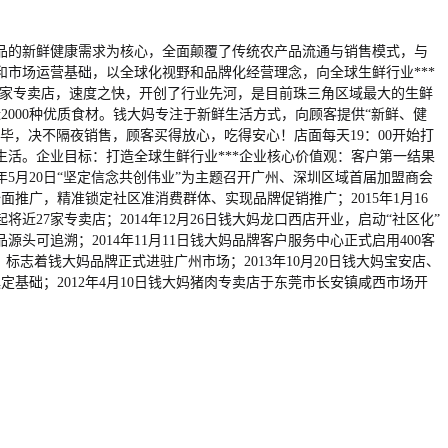
品的新鲜健康需求为核心，全面颠覆了传统农产品流通与销售模式，与
市场运营基础，以全球化视野和品牌化经营理念，向全球生鲜行业***
0多家专卖店，速度之快，开创了行业先河，是目前珠三角区域最大的生鲜
000种优质食材。钱大妈专注于新鲜生活方式，向顾客提供“新鲜、健
，决不隔夜销售，顾客买得放心，吃得安心！店面每天19：00开始打
活。企业目标：打造全球生鲜行业***企业核心价值观：客户第一结果
5月20日“坚定信念共创伟业”为主题召开广州、深圳区域首届加盟商会
全面推广，精准锁定社区准消费群体、实现品牌促销推广；2015年1月16
27家专卖店；2014年12月26日钱大妈龙口西店开业，启动“社区化”
头可追溯；2014年11月11日钱大妈品牌客户服务中心正式启用400客
，标志着钱大妈品牌正式进驻广州市场；2013年10月20日钱大妈宝安店、
基础；2012年4月10日钱大妈猪肉专卖店于东莞市长安镇咸西市场开