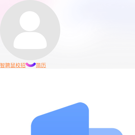
智聘鼠
校招
简历