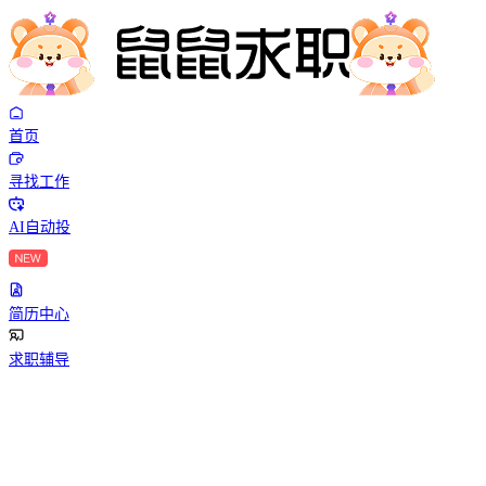
首页
寻找工作
AI自动投
简历中心
求职辅导