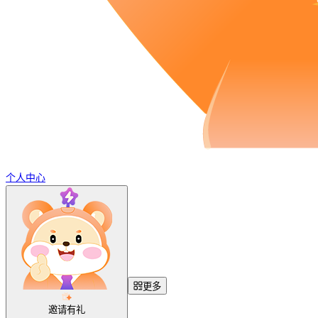
个人中心
更多
邀请有礼