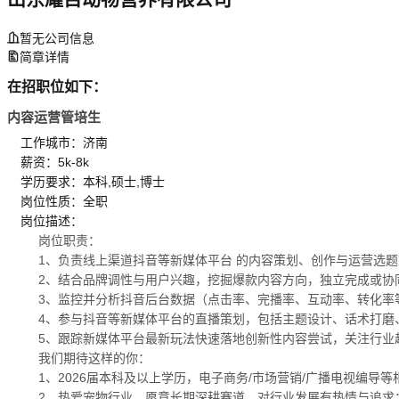
暂无公司信息
简章详情
在招职位如下：
内容运营管培生
工作城市：济南
薪资：5k-8k
学历要求：本科,硕士,博士
岗位性质：全职
岗位描述：
岗位职责：
1、负责线上渠道抖音等新媒体平台 的内容策划、创作与运营选
2、结合品牌调性与用户兴趣，挖掘爆款内容方向，独立完成或协
3、监控并分析抖音后台数据（点击率、完播率、互动率、转化率
4、参与抖音等新媒体平台的直播策划，包括主题设计、话术打磨
5、跟踪新媒体平台最新玩法快速落地创新性内容尝试，关注行业
我们期待这样的你：
1、2026届本科及以上学历，电子商务/市场营销/广播电视编导
2、热爱宠物行业，愿意长期深耕赛道，对行业发展有热情与追求