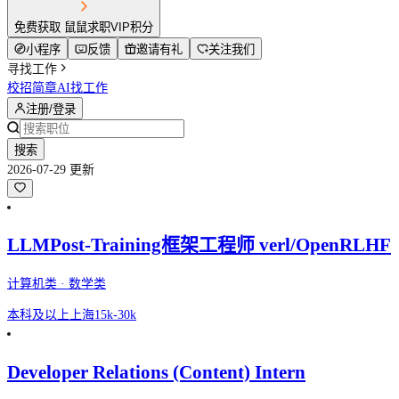
免费获取 鼠鼠求职VIP积分
小程序
反馈
邀请有礼
关注我们
寻找工作
校招简章
AI找工作
注册/登录
搜索
2026-07-29 更新
LLMPost-Training框架工程师 verl/OpenRLHF
计算机类 · 数学类
本科及以上
上海
15k-30k
Developer Relations (Content) Intern