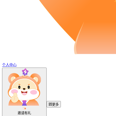
个人中心
更多
邀请有礼