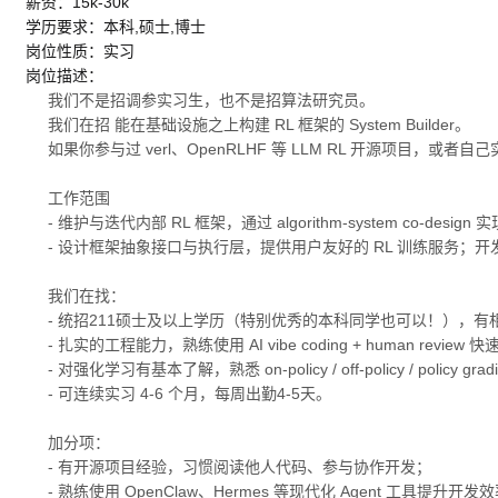
薪资：15k-30k
学历要求：本科,硕士,博士
岗位性质：实习
岗位描述：
我们不是招调参实习生，也不是招算法研究员。
我们在招 能在基础设施之上构建 RL 框架的 System Builder。
如果你参与过 verl、OpenRLHF 等 LLM RL 开源项目
工作范围
- 维护与迭代内部 RL 框架，通过 algorithm-system co-design 实
- 设计框架抽象接口与执行层，提供用户友好的 RL 训练服务；
我们在找：
- 统招211硕士及以上学历（特别优秀的本科同学也可以！），
- 扎实的工程能力，熟练使用 AI vibe coding + huma
- 对强化学习有基本了解，熟悉 on-policy / off-policy / policy gradi
- 可连续实习 4-6 个月，每周出勤4-5天。
加分项：
- 有开源项目经验，习惯阅读他人代码、参与协作开发；
- 熟练使用 OpenClaw、Hermes 等现代化 Agent 工具提升开发