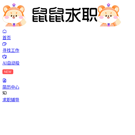
首页
寻找工作
AI自动投
简历中心
求职辅导