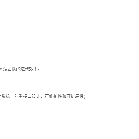
升算法团队的迭代效率。
I 和模块化系统，注重接口设计、可维护性和可扩展性；