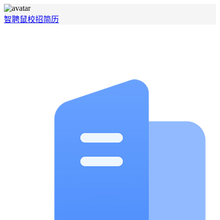
智聘鼠
校招
简历