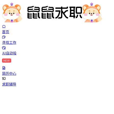
首页
寻找工作
AI自动投
简历中心
求职辅导