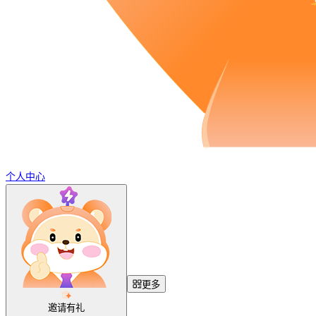
个人中心
更多
邀请有礼