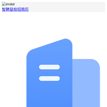
智聘鼠
校招
简历