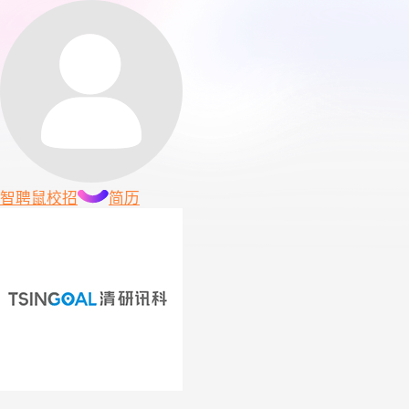
智聘鼠
校招
简历