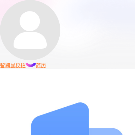
智聘鼠
校招
简历