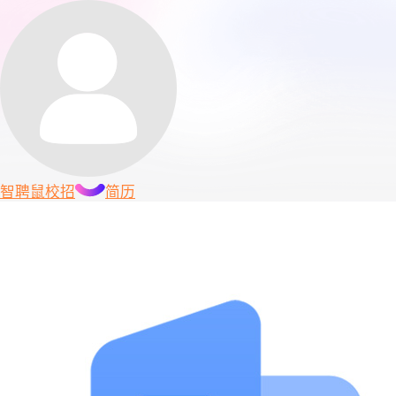
智聘鼠
校招
简历