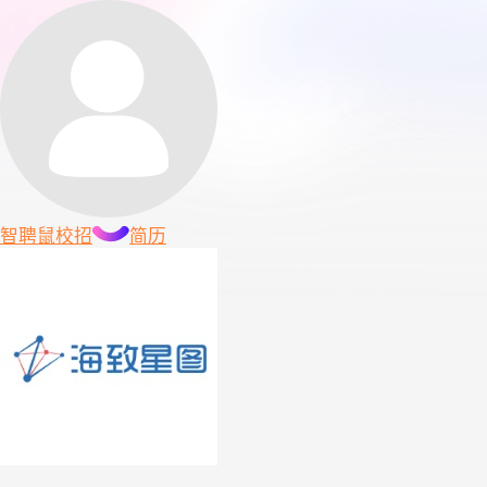
智聘鼠
校招
简历