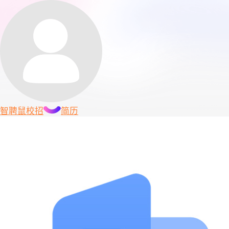
智聘鼠
校招
简历