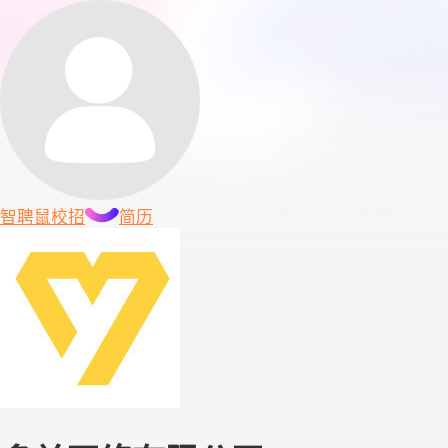
智聘鼠
校招
简历