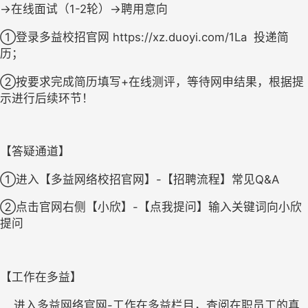
→在线面试（1-2轮）→聘用意向
①
登录多益校招官网
https://xz.duoyi.com/1La  
投递简
历
；
②按要求完成简历填写+在线测评，等待网申结果，根据提
示进行后续环节！
【
答疑通道
】
①进入【多益网络校招官网】-【招聘流程】常见Q&A
②点击官网右侧【小欣】-【点我提问】输入关键词向小欣
提问
【
工作在多益
】
进入多益网络官网-工作在多益栏目，查阅在职员工的真