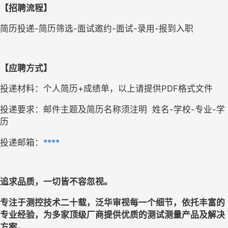
【招聘流程】
简历投递
-
简历筛选
-
面试邀约
-
面试
-
录用
-
报到入职
【应聘方式】
投递材料：个人简历
+
成绩单，以上请提供
PDF
格式文件
投递要求：邮件主题及简历名称须注明
姓名
-
学校
-
专业
-
学
历
投递邮箱：
****
追求品质，一切皆不容忽视。
专注于测控技术二十载，泛华审视每一个细节，依托丰富的
专业经验，为多家顶级厂商提供优质的测试测量产品及解决
方案。