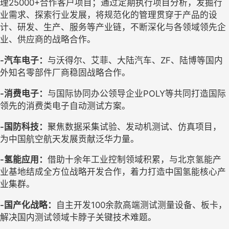
理
25000+
合作客户项目；通过定期执行项目分析，发掘行
业需求、探索行业发展，将规范化的管理贯穿于产品的设
计、研发、生产、服务等产业链，不断深化与各领域领先企
业、供应商的战略合作。
-
汽车电子：
与沃得尔、艾菲、大陆汽车、
ZF
、陆博等国内
外知名零部件厂商稳固战略合作。
-
消费电子：
与国际协同办公领导企业
POLY
等共同打造国际
领先的消费类电子自动测试方案。
-
国防科技：
聚焦数据采集试验、发动机测试、仿真项目，
为中国航空航天发展贡献泛华力量。
-
氢能应用：
借助十余年工业控制领域积累，与北京氢能产
业基地结成全方位战略开发合作，着力打造中国氢能核心产
业集群。
-
国产化战略：
自主开发
100
余款高端测试测量设备、板卡，
解决国内测试领域卡脖子关键技术难题。