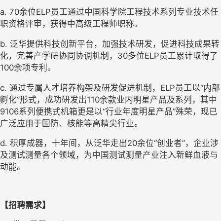
a. 70
余位
ELP
员工通过中国科学院工程技术系列专业技术任
职资格评审，获得中高级工程师职称。
b. 
泛华提供科技创新平台，加强技术研发，促进科技成果转
化，完善产学研协同协调机制，
30
多位
ELP
员工累计取得了
100
余项专利。
c. 
通过专属人才培养构架及研发促进机制，
ELP
员工以“内部
孵化”形式，成功研发出
110
余款业内明星产品及系列，其中
9106
系列便携式机箱更是以“行业年度明星产品”殊荣，现已
广泛应用于国防、核能等高精尖行业。
d. 
积厚成器，十年间，从泛华走出
20
余位“创业者”，企业涉
及测试测量各个领域，为中国测试测量产业注入新鲜血液与
动能。
【招聘需求】