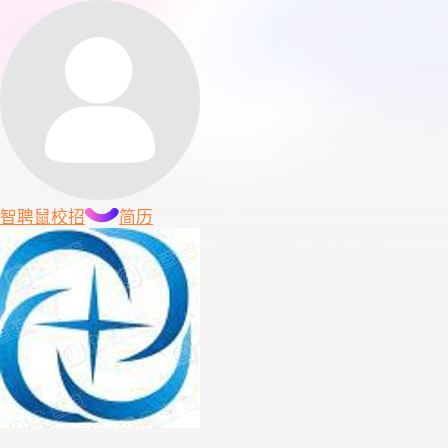
智聘鼠
校招
简历