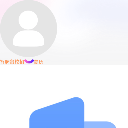
智聘鼠
校招
简历