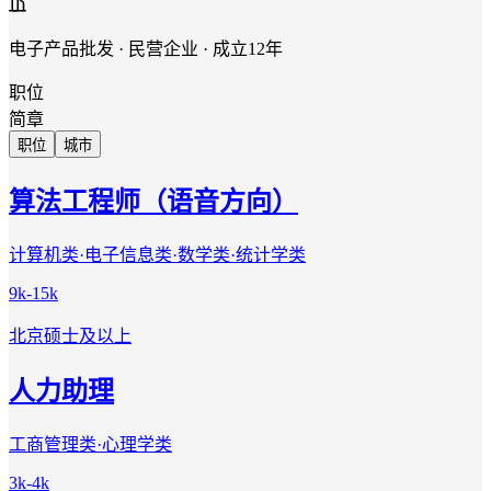
电子产品批发 · 民营企业 · 成立12年
职位
简章
职位
城市
算法工程师（语音方向）
计算机类·电子信息类·数学类·统计学类
9k-15k
北京
硕士及以上
人力助理
工商管理类·心理学类
3k-4k