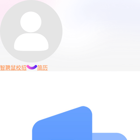
智聘鼠
校招
简历