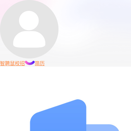
智聘鼠
校招
简历