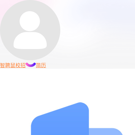
智聘鼠
校招
简历