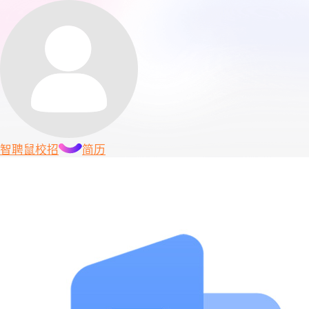
智聘鼠
校招
简历